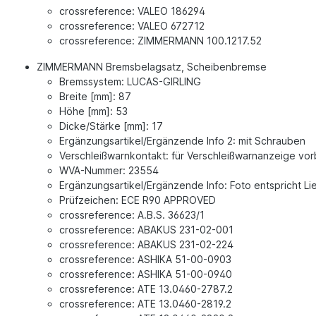
crossreference: VALEO 186294
crossreference: VALEO 672712
crossreference: ZIMMERMANN 100.1217.52
ZIMMERMANN Bremsbelagsatz, Scheibenbremse
Bremssystem: LUCAS-GIRLING
Breite [mm]: 87
Höhe [mm]: 53
Dicke/Stärke [mm]: 17
Ergänzungsartikel/Ergänzende Info 2: mit Schrauben
Verschleißwarnkontakt: für Verschleißwarnanzeige vor
WVA-Nummer: 23554
Ergänzungsartikel/Ergänzende Info: Foto entspricht L
Prüfzeichen: ECE R90 APPROVED
crossreference: A.B.S. 36623/1
crossreference: ABAKUS 231-02-001
crossreference: ABAKUS 231-02-224
crossreference: ASHIKA 51-00-0903
crossreference: ASHIKA 51-00-0940
crossreference: ATE 13.0460-2787.2
crossreference: ATE 13.0460-2819.2