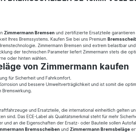
on
Zimmermann Bremsen
und zertifizierte Ersatzteile garantiere
gkeit Ihres Bremssystems. Kaufen Sie bei uns Premium
Bremsschei
r Bremstechnologie. Zimmermann Bremsen sind extrem belastbar un
icklung der technischen Parameter liefert Zimmermann stets die op
rne oder hinten wählen.
eläge von Zimmermann kaufen
ng für Sicherheit und Fahrkomfort.
Korrosion und bessere Umweltverträglichkeit und ist somit die opt
en Bremswirkung.
raftfahrzeuge und Ersatzteile, die international einheitlich gelte
n sind. Das ECE-Label als Qualitätsmerkmal steht für mehr Sicherh
r und an die Eigenschaften der Ersatz- oder Bauteile sollen Autofah
mmermann Bremsscheiben
und
Zimmermann Bremsbeläge
er