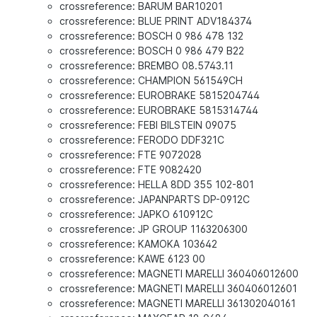
crossreference: BARUM BAR10201
crossreference: BLUE PRINT ADV184374
crossreference: BOSCH 0 986 478 132
crossreference: BOSCH 0 986 479 B22
crossreference: BREMBO 08.5743.11
crossreference: CHAMPION 561549CH
crossreference: EUROBRAKE 5815204744
crossreference: EUROBRAKE 5815314744
crossreference: FEBI BILSTEIN 09075
crossreference: FERODO DDF321C
crossreference: FTE 9072028
crossreference: FTE 9082420
crossreference: HELLA 8DD 355 102-801
crossreference: JAPANPARTS DP-0912C
crossreference: JAPKO 610912C
crossreference: JP GROUP 1163206300
crossreference: KAMOKA 103642
crossreference: KAWE 6123 00
crossreference: MAGNETI MARELLI 360406012600
crossreference: MAGNETI MARELLI 360406012601
crossreference: MAGNETI MARELLI 361302040161