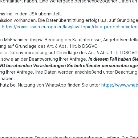
 kontaktiert haben. Eine Weitergabe personenbezogener Daten an 
ms Inc
. in den USA übermittelt.
ssion vorhanden. Die Datenübermittlung erfolgt u.a. auf Grundlage
:
https://commission.europa.eu/law/law-topic/data-protection/inter
n Maßnahmen (bspw. Beratung bei Kaufinteresse, Angebotserstellun
ng auf Grundlage des Art. 6 Abs. 1 lit. b DSGVO.
iese Datenverarbeitung auf Grundlage des Art. 6 Abs. 1 lit. f DS
e sowie an der Beantwortung Ihrer Anfrage.
In diesem Fall haben Si
 f DSGVO beruhenden Verarbeitungen Sie betreffender personenbezo
g Ihrer Anfrage. Ihre Daten werden anschließend unter Beachtung 
 haben.
hutz bei Nutzung von WhatsApp finden Sie unter
https://www.what
sonenbezogenen Daten in dem dort angegebenen Umfang. Die Daten