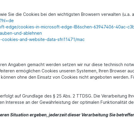
wie Sie die Cookies bei den wichtigsten Browsern verwalten (u.a. 
6?hl=de
osoft-edge/cookies-in-microsoft-edge-lB6schen-63947406-40ac-
rlauben-und-ablehnen
e-cookies-and-website-data-sfri11471/mac
eren Angaben gemacht werden setzen wir nur diese technisch not
s Weiteren ermöglichen Cookies unseren Systemen, Ihren Browser a
e können ohne den Einsatz von Cookies nicht angeboten werden. Für
erfolgt auf Grundlage des § 25 Abs. 2 TTDSG. Die Verarbeitung Ih
n Interesse an der Gewährleistung der optimalen Funktionalität de
deren Situation ergeben, jederzeit dieser Verarbeitung Sie betre