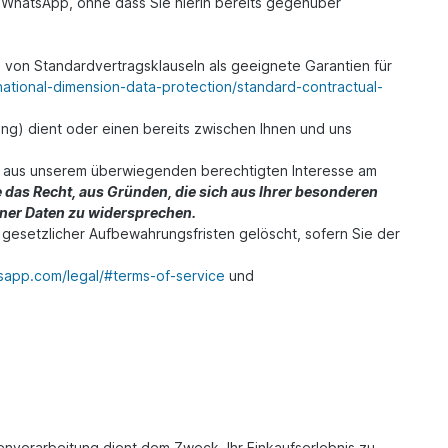
WhatsApp, ohne dass Sie hierin bereits gegenüber
 von Standardvertragsklauseln als geeignete Garantien für
national-dimension-data-protection/standard-contractual-
g) dient oder einen bereits zwischen Ihnen und uns
GVO aus unserem überwiegenden berechtigten Interesse am
e das Recht, aus Gründen, die sich aus Ihrer besonderen
gener Daten zu widersprechen.
gesetzlicher Aufbewahrungsfristen gelöscht, sofern Sie der
sapp.com/legal/#terms-of-service
und
verarbeitung dient dem Zweck, Ihr Einkaufserlebnis zu