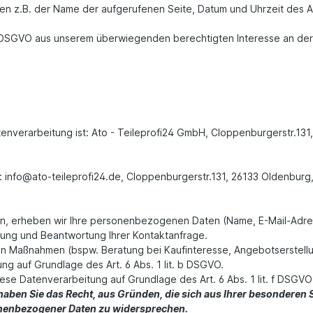
en z.B. der Name der aufgerufenen Seite, Datum und Uhrzeit des 
t. f DSGVO aus unserem überwiegenden berechtigten Interesse an de
tenverarbeitung ist:
Ato - Teileprofi24 GmbH,
Cloppenburgerstr.131
:
info@ato-teileprofi24.de, Cloppenburgerstr.131, 26133 Oldenbu
reten, erheben wir Ihre personenbezogenen Daten (Name, E-Mail-Adr
tung und Beantwortung Ihrer Kontaktanfrage.
n Maßnahmen (bspw. Beratung bei Kaufinteresse, Angebotserstellun
ng auf Grundlage des Art. 6 Abs. 1 lit. b DSGVO.
iese Datenverarbeitung auf Grundlage des Art. 6 Abs. 1 lit. f DSG
haben Sie das Recht, aus Gründen, die sich aus Ihrer besonderen Situ
nenbezogener Daten zu widersprechen.