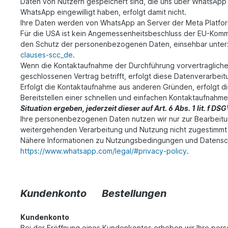
Daten von Nutzern gespeichert sind, die uns über WhatsApp
WhatsApp eingewilligt haben, erfolgt damit nicht.
Ihre Daten werden von WhatsApp an Server
der Meta Platfor
Für die USA ist kein Angemessenheitsbeschluss der EU-Kommi
den Schutz der personenbezogenen Daten, einsehbar unter
clauses-scc_de
.
Wenn die Kontaktaufnahme der Durchführung vorvertragliche
geschlossenen Vertrag betrifft, erfolgt diese Datenverarbeitu
Erfolgt die Kontaktaufnahme aus anderen Gründen, erfolgt d
Bereitstellen einer schnellen und einfachen Kontaktaufnahm
Situation ergeben, jederzeit dieser auf Art. 6 Abs. 1 lit.
Ihre personenbezogenen Daten nutzen wir nur zur Bearbeitun
weitergehenden Verarbeitung und Nutzung nicht zugestimmt
Nähere Informationen zu Nutzungsbedingungen und Datensc
https://www.whatsapp.com/legal/#privacy-policy
.
Kundenkonto Bestellungen
Kundenkonto
Bei der Eröffnung eines Kundenkontos erheben wir Ihre per