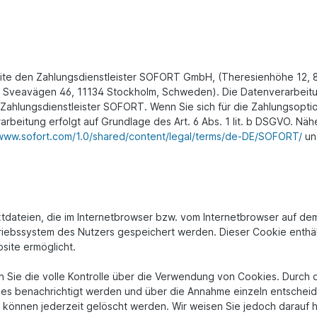
site den Zahlungsdienstleister SOFORT GmbH, (Theresienhöhe 12,
l), Sveavägen 46, 11134 Stockholm, Schweden). Die Datenverarbei
Zahlungsdienstleister SOFORT. Wenn Sie sich für die Zahlungsopt
arbeitung erfolgt auf Grundlage des Art. 6 Abs. 1 lit. b DSGVO. N
/www.sofort.com/1.0/shared/content/legal/terms/de-DE/SOFORT/
u
tdateien, die im Internetbrowser bzw. vom Internetbrowser auf d
riebssystem des Nutzers gespeichert werden. Dieser Cookie enthält
site ermöglicht.
Sie die volle Kontrolle über die Verwendung von Cookies. Durch d
es benachrichtigt werden und über die Annahme einzeln entscheid
können jederzeit gelöscht werden. Wir weisen Sie jedoch darauf h