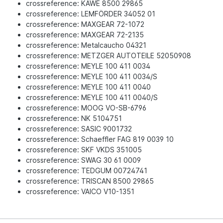
crossreference: KAWE 8500 29865
crossreference: LEMFÖRDER 34052 01
crossreference: MAXGEAR 72-1072
crossreference: MAXGEAR 72-2135
crossreference: Metalcaucho 04321
crossreference: METZGER AUTOTEILE 52050908
crossreference: MEYLE 100 411 0034
crossreference: MEYLE 100 411 0034/S
crossreference: MEYLE 100 411 0040
crossreference: MEYLE 100 411 0040/S
crossreference: MOOG VO-SB-6796
crossreference: NK 5104751
crossreference: SASIC 9001732
crossreference: Schaeffler FAG 819 0039 10
crossreference: SKF VKDS 351005
crossreference: SWAG 30 61 0009
crossreference: TEDGUM 00724741
crossreference: TRISCAN 8500 29865
crossreference: VAICO V10-1351