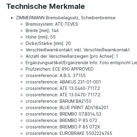
Technische Merkmale
ZIMMERMANN Bremsbelagsatz, Scheibenbremse
Bremssystem: ATE-TEVES
Breite [mm]: 146
Höhe [mm]: 55
Dicke/Stärke [mm]: 20
Verschleißwarnkontakt: inkl. Verschleißwarnkontakt
Anzahl der Verschleißanzeigen [pro Achse]: 1
Ergänzungsartikel/Ergänzende Info: Foto entspricht L
Prüfzeichen: ECE R90 APPROVED
crossreference: A.B.S. 37155
crossreference: ABAKUS 231-01-001
crossreference: ATE 13.0460-7117.2
crossreference: ATE 13.0470-7117.2
crossreference: BARUM BA2155
crossreference: BLUE PRINT ADV184201
crossreference: BREMBO 07.B314.53
crossreference: BREMBO P 85 072
crossreference: BREMBO P 85 072X
crossreference: EUROBRAKE 5502224745