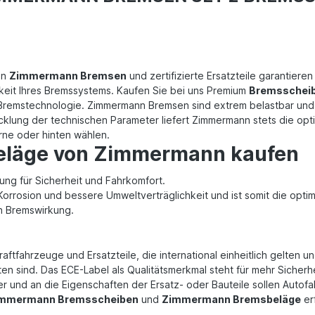
on
Zimmermann Bremsen
und zertifizierte Ersatzteile garantiere
gkeit Ihres Bremssystems. Kaufen Sie bei uns Premium
Bremsschei
r Bremstechnologie. Zimmermann Bremsen sind extrem belastbar un
icklung der technischen Parameter liefert Zimmermann stets die op
rne oder hinten wählen.
eläge von Zimmermann kaufen
ng für Sicherheit und Fahrkomfort.
Korrosion und bessere Umweltverträglichkeit und ist somit die opt
en Bremswirkung.
raftfahrzeuge und Ersatzteile, die international einheitlich gelte
n sind. Das ECE-Label als Qualitätsmerkmal steht für mehr Sicherh
r und an die Eigenschaften der Ersatz- oder Bauteile sollen Autofah
mmermann Bremsscheiben
und
Zimmermann Bremsbeläge
er