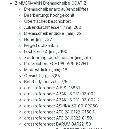
ZIMMERMANN Bremsscheibe COAT Z
Bremsscheibenart: außenbelüftet
Bearbeitung: hochgekohlt
Oberfläche: beschichtet
Außendurchmesser [mm]: 280
Bremsscheibendicke [mm]: 22
Höhe [mm]: 37
Felge Lochzahl: 5
Lochkreis-Ø [mm]: 100
Zentrierungsdurchmesser [mm]: 65
Prüfzeichen: ECE R90 APPROVED
Mindestdicke [mm]: 19
Gewicht [kg]: 5,86
Bohrbild/Lochzahl: 7/5
crossreference: A.B.S. 16881
crossreference: ABAKUS 231-03-002
crossreference: ABAKUS 231-03-002-2
crossreference: ASHIKA 60-00-0905C
crossreference: ATE 24.0122-0150.1
crossreference: ATE 24.0322-0150.1
crossreference: BARUM BAR22150