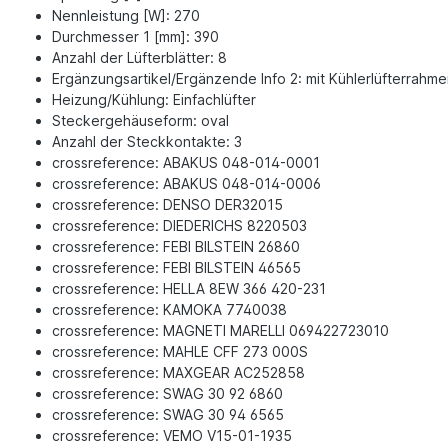
Nennleistung [W]: 270
Durchmesser 1 [mm]: 390
Anzahl der Lüfterblätter: 8
Ergänzungsartikel/Ergänzende Info 2: mit Kühlerlüfterrahm
Heizung/Kühlung: Einfachlüfter
Steckergehäuseform: oval
Anzahl der Steckkontakte: 3
crossreference: ABAKUS 048-014-0001
crossreference: ABAKUS 048-014-0006
crossreference: DENSO DER32015
crossreference: DIEDERICHS 8220503
crossreference: FEBI BILSTEIN 26860
crossreference: FEBI BILSTEIN 46565
crossreference: HELLA 8EW 366 420-231
crossreference: KAMOKA 7740038
crossreference: MAGNETI MARELLI 069422723010
crossreference: MAHLE CFF 273 000S
crossreference: MAXGEAR AC252858
crossreference: SWAG 30 92 6860
crossreference: SWAG 30 94 6565
crossreference: VEMO V15-01-1935