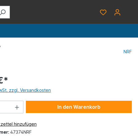
W
NRF
€*
MwSt. zzgl. Versandkosten
In den Warenkorb
zettel hinzufügen
mer:
47374NRF