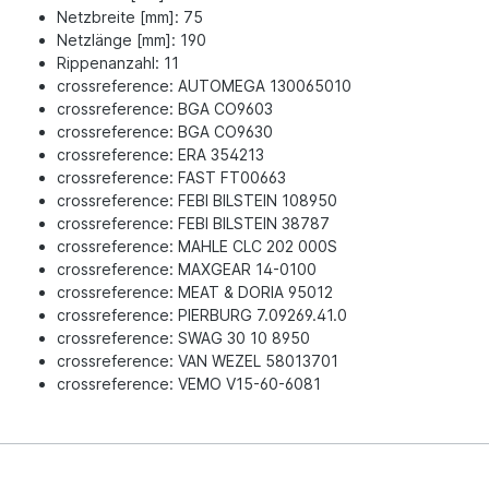
Netzbreite [mm]: 75
Netzlänge [mm]: 190
Rippenanzahl: 11
crossreference: AUTOMEGA 130065010
crossreference: BGA CO9603
crossreference: BGA CO9630
crossreference: ERA 354213
crossreference: FAST FT00663
crossreference: FEBI BILSTEIN 108950
crossreference: FEBI BILSTEIN 38787
crossreference: MAHLE CLC 202 000S
crossreference: MAXGEAR 14-0100
crossreference: MEAT & DORIA 95012
crossreference: PIERBURG 7.09269.41.0
crossreference: SWAG 30 10 8950
crossreference: VAN WEZEL 58013701
crossreference: VEMO V15-60-6081