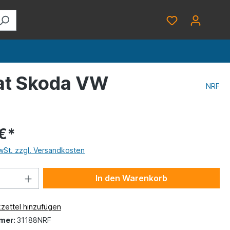
eat Skoda VW
NRF
€*
MwSt. zzgl. Versandkosten
In den Warenkorb
zettel hinzufügen
mer:
31188NRF