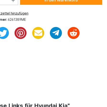
In den Warenkorb
zettel hinzufügen
mer:
6261389ME
e Links für Hyundai Kia"