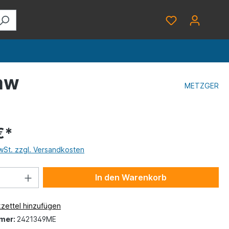
mw
METZGER
€*
MwSt. zzgl. Versandkosten
In den Warenkorb
zettel hinzufügen
mer:
2421349ME