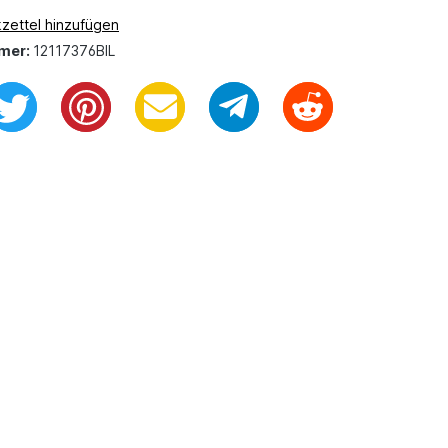
zettel hinzufügen
mer:
12117376BIL