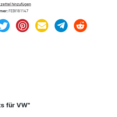
zettel hinzufügen
mer:
FEBI181147
ts für VW"