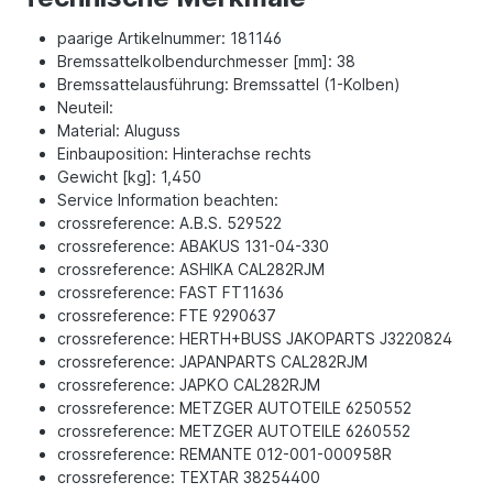
paarige Artikelnummer: 181146
Bremssattelkolbendurchmesser [mm]: 38
Bremssattelausführung: Bremssattel (1-Kolben)
Neuteil:
Material: Aluguss
Einbauposition: Hinterachse rechts
Gewicht [kg]: 1,450
Service Information beachten:
crossreference: A.B.S. 529522
crossreference: ABAKUS 131-04-330
crossreference: ASHIKA CAL282RJM
crossreference: FAST FT11636
crossreference: FTE 9290637
crossreference: HERTH+BUSS JAKOPARTS J3220824
crossreference: JAPANPARTS CAL282RJM
crossreference: JAPKO CAL282RJM
crossreference: METZGER AUTOTEILE 6250552
crossreference: METZGER AUTOTEILE 6260552
crossreference: REMANTE 012-001-000958R
crossreference: TEXTAR 38254400