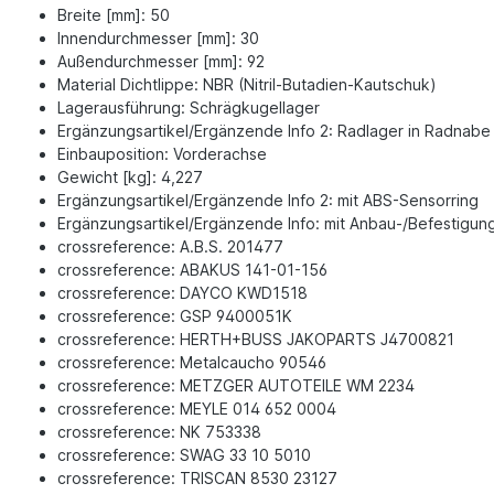
Breite [mm]: 50
Innendurchmesser [mm]: 30
Außendurchmesser [mm]: 92
Material Dichtlippe: NBR (Nitril-Butadien-Kautschuk)
Lagerausführung: Schrägkugellager
Ergänzungsartikel/Ergänzende Info 2: Radlager in Radnabe 
Einbauposition: Vorderachse
Gewicht [kg]: 4,227
Ergänzungsartikel/Ergänzende Info 2: mit ABS-Sensorring
Ergänzungsartikel/Ergänzende Info: mit Anbau-/Befestigung
crossreference: A.B.S. 201477
crossreference: ABAKUS 141-01-156
crossreference: DAYCO KWD1518
crossreference: GSP 9400051K
crossreference: HERTH+BUSS JAKOPARTS J4700821
crossreference: Metalcaucho 90546
crossreference: METZGER AUTOTEILE WM 2234
crossreference: MEYLE 014 652 0004
crossreference: NK 753338
crossreference: SWAG 33 10 5010
crossreference: TRISCAN 8530 23127