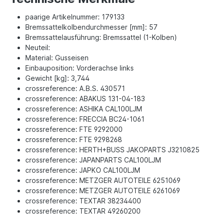
paarige Artikelnummer: 179133
Bremssattelkolbendurchmesser [mm]: 57
Bremssattelausführung: Bremssattel (1-Kolben)
Neuteil:
Material: Gusseisen
Einbauposition: Vorderachse links
Gewicht [kg]: 3,744
crossreference: A.B.S. 430571
crossreference: ABAKUS 131-04-183
crossreference: ASHIKA CAL100LJM
crossreference: FRECCIA BC24-1061
crossreference: FTE 9292000
crossreference: FTE 9298268
crossreference: HERTH+BUSS JAKOPARTS J3210825
crossreference: JAPANPARTS CAL100LJM
crossreference: JAPKO CAL100LJM
crossreference: METZGER AUTOTEILE 6251069
crossreference: METZGER AUTOTEILE 6261069
crossreference: TEXTAR 38234400
crossreference: TEXTAR 49260200