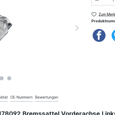
Zum Merk
Produktnum
lität
OE-Nummern
Bewertungen
n 178092 Bremssattel Vorderachse Link