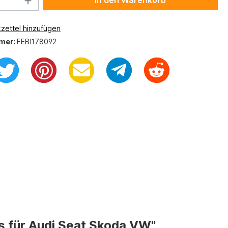
In den Warenkorb
zettel hinzufügen
mer:
FEBI178092
s für Audi Seat Skoda VW"