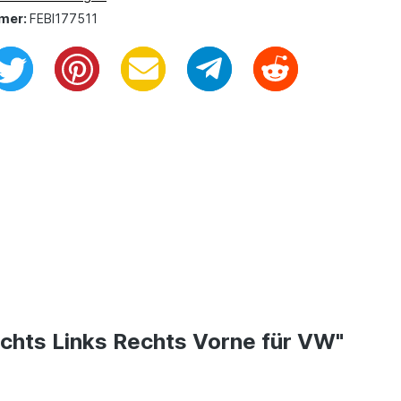
mer:
FEBI177511
echts Links Rechts Vorne für VW"