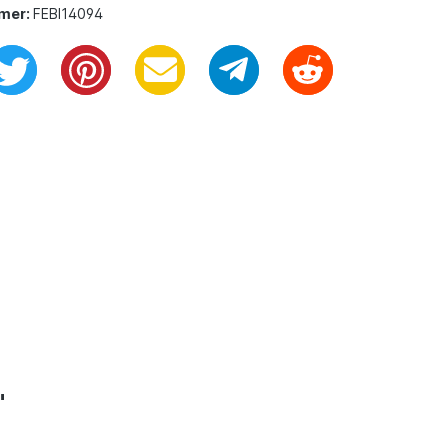
mer:
FEBI14094
"