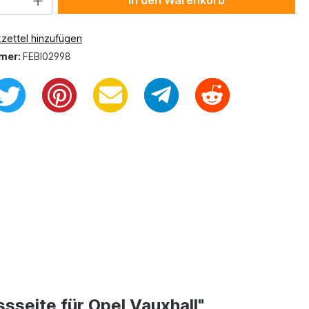
In den Warenkorb
zettel hinzufügen
mer:
FEBI02998
ssseite für Opel Vauxhall"