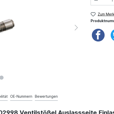
Zum Merk
Produktnum
lität
OE-Nummern
Bewertungen
02998 Ventilstößel Auslassseite Einla