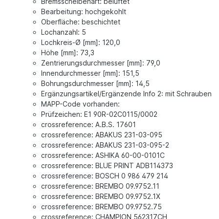
Bremsscheibenart: belüftet
Bearbeitung: hochgekohlt
Oberfläche: beschichtet
Lochanzahl: 5
Lochkreis-Ø [mm]: 120,0
Höhe [mm]: 73,3
Zentrierungsdurchmesser [mm]: 79,0
Innendurchmesser [mm]: 151,5
Bohrungsdurchmesser [mm]: 14,5
Ergänzungsartikel/Ergänzende Info 2: mit Schrauben
MAPP-Code vorhanden:
Prüfzeichen: E1 90R-02C0115/0002
crossreference: A.B.S. 17601
crossreference: ABAKUS 231-03-095
crossreference: ABAKUS 231-03-095-2
crossreference: ASHIKA 60-00-0101C
crossreference: BLUE PRINT ADB114373
crossreference: BOSCH 0 986 479 214
crossreference: BREMBO 09.9752.11
crossreference: BREMBO 09.9752.1X
crossreference: BREMBO 09.9752.75
crossreference: CHAMPION 562317CH