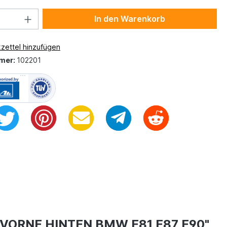
In den Warenkorb
zettel hinzufügen
mer:
102201
 VORNE HINTEN BMW E81 E87 E90"