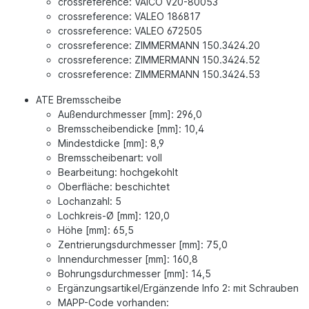
crossreference: VAICO V20-80053
crossreference: VALEO 186817
crossreference: VALEO 672505
crossreference: ZIMMERMANN 150.3424.20
crossreference: ZIMMERMANN 150.3424.52
crossreference: ZIMMERMANN 150.3424.53
ATE Bremsscheibe
Außendurchmesser [mm]: 296,0
Bremsscheibendicke [mm]: 10,4
Mindestdicke [mm]: 8,9
Bremsscheibenart: voll
Bearbeitung: hochgekohlt
Oberfläche: beschichtet
Lochanzahl: 5
Lochkreis-Ø [mm]: 120,0
Höhe [mm]: 65,5
Zentrierungsdurchmesser [mm]: 75,0
Innendurchmesser [mm]: 160,8
Bohrungsdurchmesser [mm]: 14,5
Ergänzungsartikel/Ergänzende Info 2: mit Schrauben
MAPP-Code vorhanden: